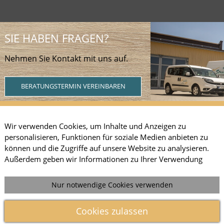
SIE HABEN FRAGEN?
Nehmen Sie Kontakt mit uns auf.
BERATUNGSTERMIN VEREINBAREN
Wir verwenden Cookies, um Inhalte und Anzeigen zu
personalisieren, Funktionen für soziale Medien anbieten zu
können und die Zugriffe auf unsere Website zu analysieren.
Webdesign by ARANES
Außerdem geben wir Informationen zu Ihrer Verwendung
unserer Website an unsere Partner für soziale Medien,
Werbung und Analysen weiter. Unsere Partner führen diese
Nur notwendige Cookies verwenden
Informationen möglicherweise mit weiteren Daten
zusammen, die Sie ihnen bereitgestellt haben oder die sie im
Cookies zulassen
Rahmen Ihrer Nutzung der Dienste gesammelt haben. Sofern