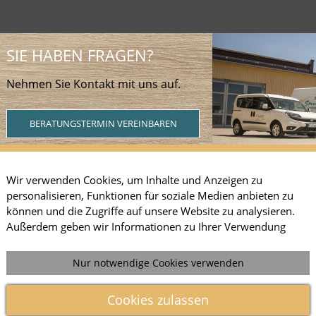
SIE HABEN FRAGEN?
Nehmen Sie Kontakt mit uns auf.
BERATUNGSTERMIN VEREINBAREN
Wir verwenden Cookies, um Inhalte und Anzeigen zu
personalisieren, Funktionen für soziale Medien anbieten zu
Webdesign by ARANES
können und die Zugriffe auf unsere Website zu analysieren.
Außerdem geben wir Informationen zu Ihrer Verwendung
unserer Website an unsere Partner für soziale Medien,
Werbung und Analysen weiter. Unsere Partner führen diese
Nur notwendige Cookies verwenden
Informationen möglicherweise mit weiteren Daten
zusammen, die Sie ihnen bereitgestellt haben oder die sie im
Cookies zulassen
Rahmen Ihrer Nutzung der Dienste gesammelt haben. Sofern